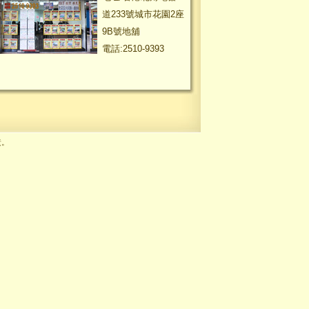
道233號城市花園2座
9B號地舖
電話:2510-9393
責。