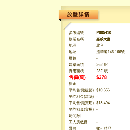
參考編號
P005410
物業名稱
嘉威大廈
地區
北角
地址
渣華道146-166號
層數
-
建築面積
365' 呎
實用面積
282' 呎
售價(萬)
$378
租金
-
平均售價(建築)
$10,356
平均租金(建築)
-
平均售價(實用)
$13,404
平均租金(實用)
-
房間數目
-
工人房數目
-
景觀
收租精品