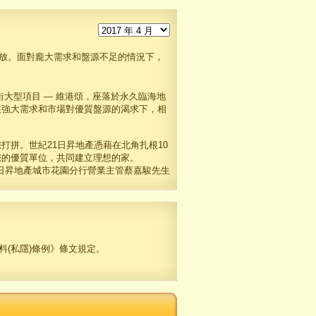
放。面對龐大需求和盤源不足的情況下，
大型項目 — 維港頌，座落於永久臨海地
在強大需求和市場對優質盤源的渴求下，相
拼。世紀21日昇地產憑藉在北角扎根10
您的優質單位，共同建立理想的家。
1日昇地產城市花園分行營業主管蔡嘉駿先生
料(私隱)條例》條文規定。