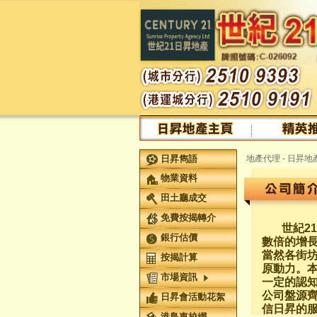
日昇雋語
地產代理 - 日昇
物業資料
田土廳成交
免費按揭轉介
世紀21
銀行估價
數倍的增
當然各街
按揭計算
原動力。
市場資訊
一定的認
公司盤源
日昇會活動花絮
信日昇的
港島東校網