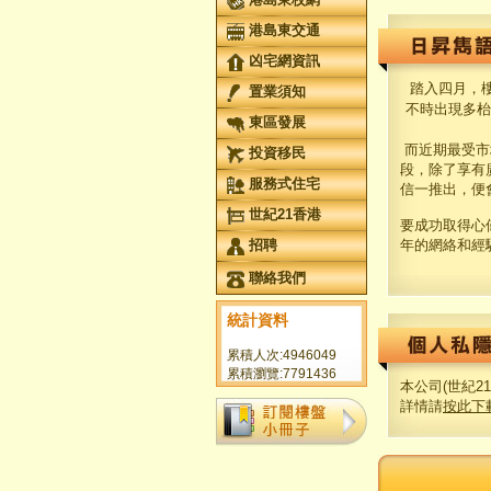
港島東交通
凶宅網資訊
踏入四月，
置業須知
不時出現多枱
東區發展
而近期最受市
投資移民
段，除了享有
服務式住宅
信一推出，便
世紀21香港
要成功取得心
招聘
年的網絡和經
聯絡我們
統計資料
累積人次:4946049
累積瀏覽:7791436
本公司(世紀
詳情請
按此下