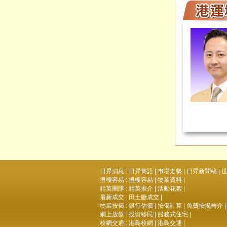
日昇消息 :
日昇雋語
|
市場走勢
|
日昇新聞稿
|
世
搵樓容易 :
搵樓容易
|
物業資料
|
精英團隊 :
精英推介
|
活動花絮
|
最新成交 :
田土廳成交
|
物業按偈 :
銀行估價
|
按偈計算
|
免費按揭轉介
|
網上放盤 :
投資移民
|
服務式住宅
|
校網交通 :
港島校網
|
港島交通
|