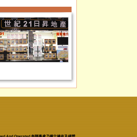
tly Owned And Operated 每辦事處乃獨立擁有及經營