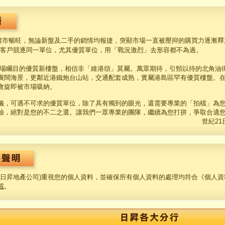
樓市暢旺，無論新盤及二手的銷情均報捷，突顯市場一直被壓抑的購買力逐漸釋
客戶競逐同一單位，尤其優質單位，用「戰況激烈」去形容都不為過。
場矚目的優質新樓盤，相信非「維港頌」莫屬。萬眾期待，引頸以待的北角油街
廣闊海景，更鄰近港鐵炮台山站，交通配套成熟，實屬港島區罕有優質樓盤。
會旋即被市場吸納。
儀，可遇不可求的優質單位，除了具有獨到的眼光，還需要專業的「拍檔」為您打
驗，絕對是您的不二之選。讓我們一眾專業的團隊，繼續為您打拼，爭取合適
世紀2
21日昇地產公司)重視您的個人資料，並確保所有個人資料的處理均符合《個人資
載
。