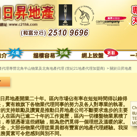
地產代理專營北角半山物業及北角地產代理 (世紀21地產代理加盟商)
>
關於日昇地產
日昇地產開業二十年。區內市場佔有率在短短時間得以錄得
長，實有賴旗下各物業代理同事的努力及各人對專業的執著。
Ch
坊的支持鼓勵及讚賞是推動日昇地產公司不斷要求進步的主要
執
本人在區內已逾二十年的工作資歷，區內一切樓盤物業累積了
TE
知，希望憑著這些經驗，能為您們覓得一個理想及溫暖的家。
MO
齊全，大部份物業代理從業員都有豐富的地產代理經驗。我深
服務質素可令您感到與別不同。