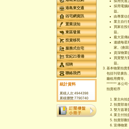
採用先進
採用電腦
港島東交通
益。
凶宅網資訊
由專業估
業主自行
置業須知
買家在投
東區發展
益。
龐大宣傳
投資移民
連續每星
家。(會
服務式住宅
資深物業
世紀21香港
買賣雙方
益。
招聘
基本物業拍賣
聯絡我們
包括刊登廣告
廳租用費等。
統計資料
******* 
拍賣程序
累積人次:4944398
累積瀏覽:7790740
業主向拍
拍賣部進
雙方簽署
業主付拍
拍賣部翻
宣傳物業